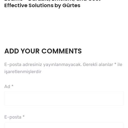
Effective Solutions by Gürtes
ADD YOUR COMMENTS
E-posta adresiniz yayınlanmayacak.
Gerekli alanlar
*
ile
işaretlenmişlerdir
Ad
*
E-posta
*