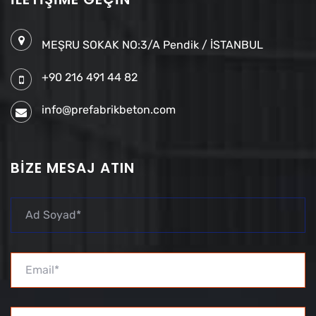
MEŞRU SOKAK NO:3/A Pendik / İSTANBUL
+90 216 491 44 82
info@prefabrikbeton.com
BIZE MESAJ ATIN