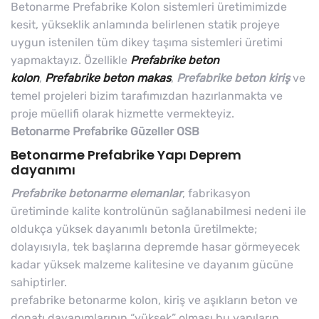
Betonarme Prefabrike Kolon sistemleri üretimimizde
kesit, yükseklik anlamında belirlenen statik projeye
uygun istenilen tüm dikey taşıma sistemleri üretimi
yapmaktayız. Özellikle
Prefabrike beton
kolon
,
Prefabrike beton makas
,
Prefabrike beton kiriş
ve
temel projeleri bizim tarafımızdan hazırlanmakta ve
proje müellifi olarak hizmette vermekteyiz.
Betonarme Prefabrike Güzeller OSB
Betonarme Prefabrike Yapı Deprem
dayanımı
Prefabrike betonarme elemanlar
, fabrikasyon
üretiminde kalite kontrolünün sağlanabilmesi nedeni ile
oldukça yüksek dayanımlı betonla üretilmekte;
dolayısıyla, tek başlarına depremde hasar görmeyecek
kadar yüksek malzeme kalitesine ve dayanım gücüne
sahiptirler.
prefabrike betonarme kolon, kiriş ve aşıkların beton ve
donatı dayanımlarının “yüksek” olması bu yapıların