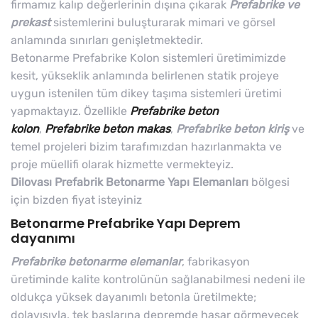
firmamız kalıp değerlerinin dışına çıkarak
Prefabrike ve
prekast
sistemlerini buluşturarak mimari ve görsel
anlamında sınırları genişletmektedir.
Betonarme Prefabrike Kolon sistemleri üretimimizde
kesit, yükseklik anlamında belirlenen statik projeye
uygun istenilen tüm dikey taşıma sistemleri üretimi
yapmaktayız. Özellikle
Prefabrike beton
kolon
,
Prefabrike beton makas
,
Prefabrike beton kiriş
ve
temel projeleri bizim tarafımızdan hazırlanmakta ve
proje müellifi olarak hizmette vermekteyiz.
Dilovası Prefabrik Betonarme Yapı Elemanları
bölgesi
için bizden fiyat isteyiniz
Betonarme Prefabrike Yapı Deprem
dayanımı
Prefabrike betonarme elemanlar
, fabrikasyon
üretiminde kalite kontrolünün sağlanabilmesi nedeni ile
oldukça yüksek dayanımlı betonla üretilmekte;
dolayısıyla, tek başlarına depremde hasar görmeyecek