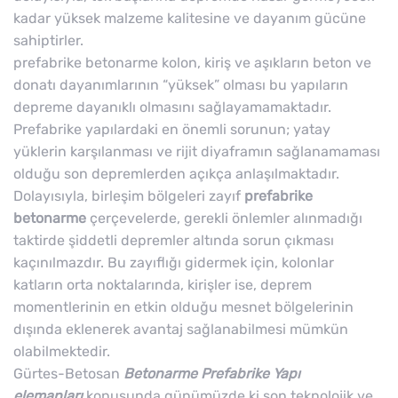
kadar yüksek malzeme kalitesine ve dayanım gücüne
sahiptirler.
prefabrike betonarme kolon, kiriş ve aşıkların beton ve
donatı dayanımlarının “yüksek” olması bu yapıların
depreme dayanıklı olmasını sağlayamamaktadır.
Prefabrike yapılardaki en önemli sorunun; yatay
yüklerin karşılanması ve rijit diyaframın sağlanamaması
olduğu son depremlerden açıkça anlaşılmaktadır.
Dolayısıyla, birleşim bölgeleri zayıf
prefabrike
betonarme
çerçevelerde, gerekli önlemler alınmadığı
taktirde şiddetli depremler altında sorun çıkması
kaçınılmazdır. Bu zayıflığı gidermek için, kolonlar
katların orta noktalarında, kirişler ise, deprem
momentlerinin en etkin olduğu mesnet bölgelerinin
dışında eklenerek avantaj sağlanabilmesi mümkün
olabilmektedir.
Gürtes-Betosan
Betonarme Prefabrike Yapı
elemanları
konusunda günümüzde ki son teknolojik ve