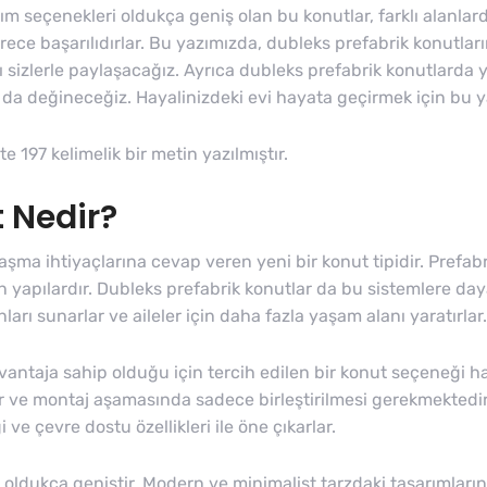
arım seçenekleri oldukça geniş olan bu konutlar, farklı alanlarda
ece başarılıdırlar. Bu yazımızda, dubleks prefabrik konutların
nı sizlerle paylaşacağız. Ayrıca dubleks prefabrik konutlard
da değineceğiz. Hayalinizdeki evi hayata geçirmek için bu ya
e 197 kelimelik bir metin yazılmıştır.
 Nedir?
aşma ihtiyaçlarına cevap veren yeni bir konut tipidir. Prefabr
n yapılardır. Dubleks prefabrik konutlar da bu sistemlere dayan
ları sunarlar ve aileler için daha fazla yaşam alanı yaratırlar.
taja sahip olduğu için tercih edilen bir konut seçeneği halin
r ve montaj aşamasında sadece birleştirilmesi gerekmektedi
i ve çevre dostu özellikleri ile öne çıkarlar.
oldukça geniştir. Modern ve minimalist tarzdaki tasarımların 