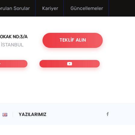
orulan Sorular
Kariyer
Güncellemeler
OKAK NO:3/A
TEKLIF ALIN
/ İSTANBUL
YAZILARIMIZ