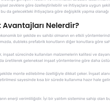
işisel zevklere göre özelleştirilebilir ve ihtiyaçlara uygun şek
r, bu da gelecekteki ihtiyaçlara göre değişiklik yapma olanağı
 Avantajları Nelerdir?
konomik bir şekilde ev sahibi olmanın en etkili yöntemlerinde
ımızda, dubleks prefabrik konutların diğer konutlara göre sah
r, inşaat sürecinde kullanılan malzemelerin kalitesi ve dayanı
nda üretilerek geleneksel inşaat yöntemlerine göre daha üstün 
ir şekilde monte edilebilme özelliğiyle dikkat çeker. İnşaat a
etirilmesi sayesinde kısa bir sürede kullanıma hazır hale ge
rın enerji verimliliğidir. İyi bir yalıtım sistemine sahip olan