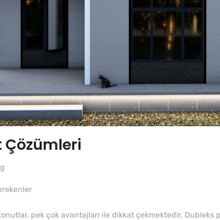
t Çözümleri
og
erekenler
konutlar, pek çok avantajları ile dikkat çekmektedir. Dubleks 