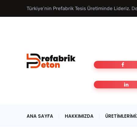
Türkiye’nin Prefabrik Tesis Üretiminde Lideriz.
De
ANA SAYFA
HAKKIMIZDA
ÜRETIMLERIMI