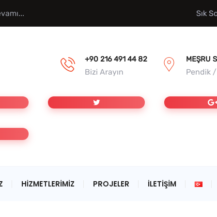
vamı...
Sık S
+90 216 491 44 82
MEŞRU S
Bizi Arayın
Pendik 
Z
HIZMETLERIMIZ
PROJELER
İLETIŞIM