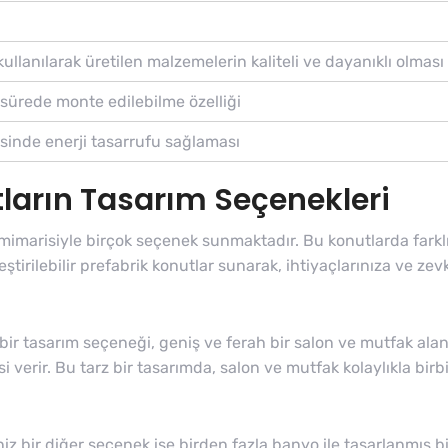
llanılarak üretilen malzemelerin kaliteli ve dayanıklı olması
 sürede monte edilebilme özelliği
yesinde enerji tasarrufu sağlaması
ların Tasarım Seçenekleri
mimarisiyle birçok seçenek sunmaktadır. Bu konutlarda farklı 
lleştirilebilir prefabrik konutlar sunarak, ihtiyaçlarınıza ve 
ir tasarım seçeneği, geniş ve ferah bir salon ve mutfak alanıd
 verir. Bu tarz bir tasarımda, salon ve mutfak kolaylıkla birb
z bir diğer seçenek ise birden fazla banyo ile tasarlanmış bi