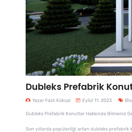
Dubleks Prefabrik Konu
Yazar Fazlı Köksal
Eylül 11, 2023
Bl
Dubleks Prefabrik Konutlar Hakkında Bilmeniz G
Son yıllarda popülerliği artan dubleks prefabrik 