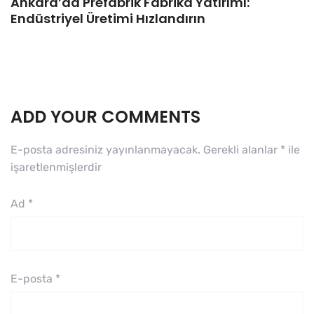
Ankara’da Prefabrik Fabrika Yatırımı:
Endüstriyel Üretimi Hızlandırın
ADD YOUR COMMENTS
E-posta adresiniz yayınlanmayacak.
Gerekli alanlar
*
ile
işaretlenmişlerdir
Ad
*
E-posta
*