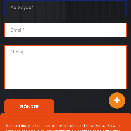
Sizlere daha iyi hizmet sunabilmek için çerezleri kullanıyoruz. Bu web