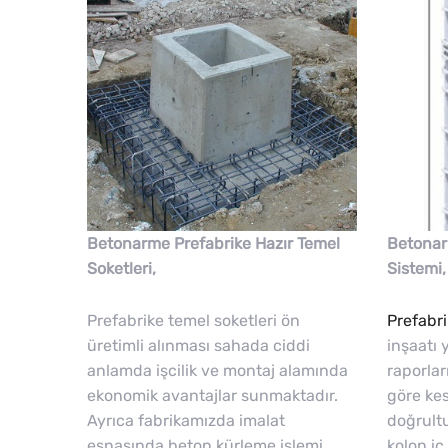
Betonarme Prefabrike Hazır Temel
Betonar
Soketleri,
Sistemi,
Prefabrike temel soketleri ön
Prefabri
üretimli alınması sahada ciddi
inşaatı 
anlamda işcilik ve montaj alamında
raporlar
ekonomik avantajlar sunmaktadır.
göre kes
Ayrıca fabrikamızda imalat
doğrult
esnasında beton kürleme işlemi
kolon iç