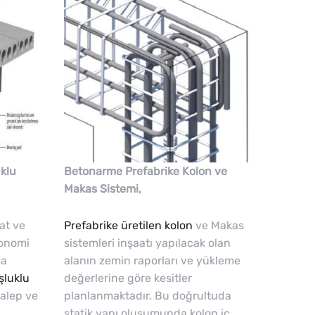
klu
Betonarme Prefabrike Kolon ve
Makas Sistemi,
at ve
Prefabrike üretilen kolon
ve Makas
konomi
sistemleri inşaatı yapılacak olan
ma
alanın zemin raporları ve yükleme
şluklu
değerlerine göre kesitler
talep ve
planlanmaktadır. Bu doğrultuda
statik yapı oluşumunda kolon iç