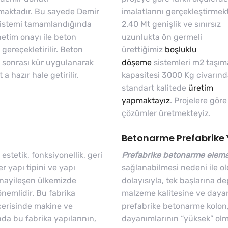
maktadır. Bu sayede Demir
imalatlarını gerçekleştirmek
sistemi tamamlandığında
2.40 Mt genişlik ve sınırsız
etim onayı ile beton
uzunlukta ön germeli
ereçekletirilir. Beton
ürettiğimiz
boşluklu
sonrası kür uygulanarak
döşeme
sistemleri m2 taşım
 a hazır hale getirilir.
kapasitesi 3000 Kg civarın
standart kalitede
üretim
yapmaktayız
. Projelere göre
çözümler üretmekteyiz.
Betonarme Prefabrike
 estetik, fonksiyonellik, geri
Prefabrike betonarme elema
r yapı tipini ve yapı
sağlanabilmesi nedeni ile o
anayileşen ülkemizde
dolayısıyla, tek başlarına
önemlidir. Bu fabrika
malzeme kalitesine ve dayan
içerisinde makine ve
prefabrike betonarme kolon, 
a bu fabrika yapılarının,
dayanımlarının “yüksek” olm