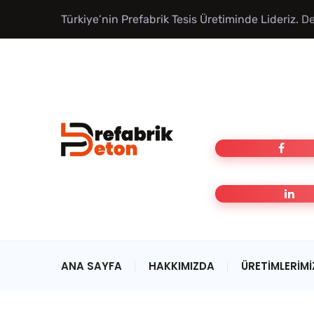
Türkiye’nin Prefabrik Tesis Üretiminde Lideriz.
De
ANA SAYFA
HAKKIMIZDA
ÜRETIMLERIMI