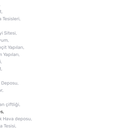
,
t,
Tesisleri,
 Sitesi,
yum,
it Yapıları,
 Yapıları,
,
,
m Deposu,
r,
 çiftliği,
s,
k Hava deposu,
 Tesisi,