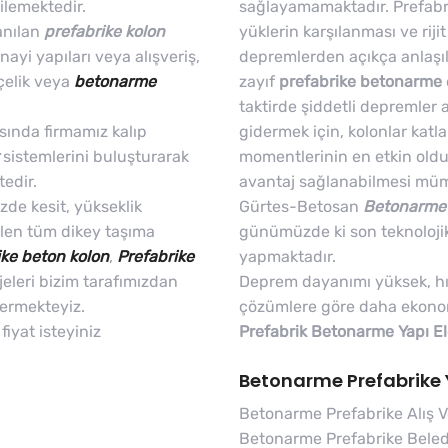
ilemektedir.
sağlayamamaktadır. Prefabr
anılan
prefabrike kolon
yüklerin karşılanması ve ri
anayi yapıları veya alışveriş,
depremlerden açıkça anlaşılm
çelik veya
betonarme
zayıf
prefabrike betonarme
taktirde şiddetli depremler a
sında firmamız kalıp
gidermek için, kolonlar katla
sistemlerini buluşturarak
momentlerinin en etkin oldu
tedir.
avantaj sağlanabilmesi müm
de kesit, yükseklik
Gürtes-Betosan
Betonarme 
ilen tüm dikey taşıma
günümüzde ki son teknolojik
ike beton kolon
,
Prefabrike
yapmaktadır.
eleri bizim tarafımızdan
Deprem dayanımı yüksek, hızl
vermekteyiz.
çözümlere göre daha ekonom
fiyat isteyiniz
Prefabrik Betonarme Yapı E
Betonarme Prefabrike 
Betonarme Prefabrike Alış Ve
Betonarme Prefabrike Beledi