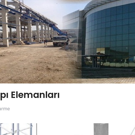
pı Elemanları
arme