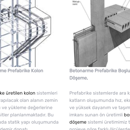
me Prefabrike Kolon
Betonarme Prefabrike Boşlu
Döşeme,
ke üretilen kolon
sistemleri
Prefabrike sistemlerde ara k
yapılacak olan alanın zemin
katların oluşumunda hız, e
ı ve yükleme değerlerine
ve yüksek dayanım ve taşı
itler planlanmaktadır. Bu
imkanı sunan ön üretimli
bo
uda statik yapı oluşumunda
döşeme
sistemi üretimimiz 
 demir donatı
projeye göre farklı ölçülerde