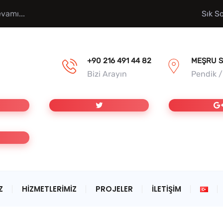
vamı...
Sık S
+90 216 491 44 82
MEŞRU S
Bizi Arayın
Pendik 
Z
HIZMETLERIMIZ
PROJELER
İLETIŞIM