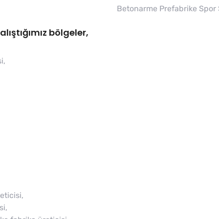
Betonarme Prefabrike Spor 
lıştığımız bölgeler,
i,
ticisi,
i,