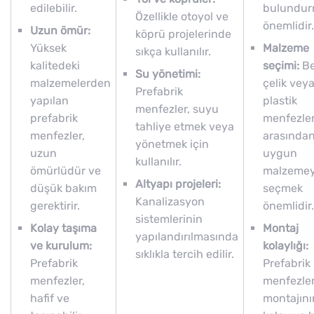
edilebilir.
bulundu
Özellikle otoyol ve
önemlidir.
Uzun ömür:
köprü projelerinde
Yüksek
Malzeme
sıkça kullanılır.
kalitedeki
seçimi:
Be
Su yönetimi:
malzemelerden
çelik vey
Prefabrik
yapılan
plastik
menfezler, suyu
prefabrik
menfezle
tahliye etmek veya
menfezler,
arasında
yönetmek için
uzun
uygun
kullanılır.
ömürlüdür ve
malzemey
Altyapı projeleri:
düşük bakım
seçmek
Kanalizasyon
gerektirir.
önemlidir.
sistemlerinin
Kolay taşıma
Montaj
yapılandırılmasında
ve kurulum:
kolaylığı:
sıklıkla tercih edilir.
Prefabrik
Prefabrik
menfezler,
menfezler
hafif ve
montajını