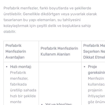
Prefabrik menfezler, farklı boyutlarda ve şekillerde
üretilebilir. Genellikle dikdörtgen veya yuvarlak olarak
tasarlanan bu yapı elemanları, su tahliyesini
kolaylaştırmak için çeşitli delik ve boşluklara sahip
olabilir.
Prefabrik
Prefabrik M
Prefabrik Menfezlerin
Menfezlerin
Seçerken Ne
Kullanım Alanları
Avantajları
Dikkat Etmel
Hızlı montaj:
Proje
Prefabrik
gereksinim
menfezler,
Menfezin
fabrikada
kullanılac
üretilip sahada
projenin
hızlı bir şekilde
ihtiyaçlar
monte
göz önün
Yol ve köprüler: