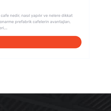
cafe nedir, nasıl yapılır ve nelere dikkat
tonarme prefabrik cafelerin avantajları,
eri,…