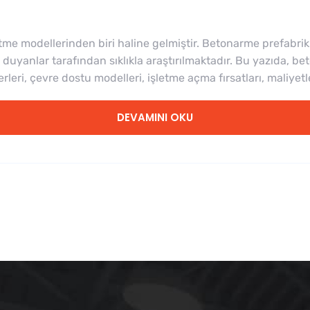
etme modellerinden biri haline gelmiştir. Betonarme prefabrik 
i duyanlar tarafından sıklıkla araştırılmaktadır. Bu yazıda, be
rleri, çevre dostu modelleri, işletme açma fırsatları, maliyetl
DEVAMINI OKU