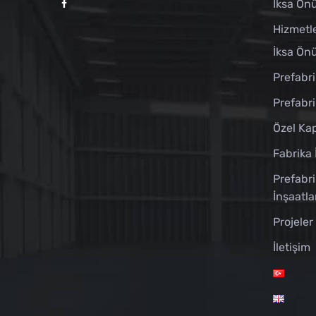
İksa Önü
Hizmetl
İksa Önü
Prefabri
Prefabr
Özel Kap
Fabrika 
Prefabri
İnşaatla
Projeler
İletişim