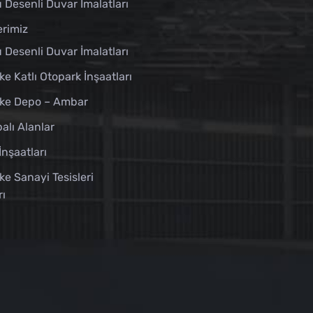
 Desenli Duvar İmalatları
erimiz
 Desenli Duvar İmalatları
ke Katlı Otopark İnşaatları
ike Depo – Ambar
alı Alanlar
İnşaatları
ke Sanayi Tesisleri
rı