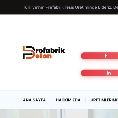
Türkiye’nin Prefabrik Tesis Üretiminde Lideriz.
De
ANA SAYFA
HAKKIMIZDA
ÜRETIMLERIMI