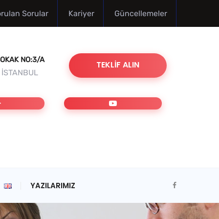
orulan Sorular
Kariyer
Güncellemeler
OKAK NO:3/A
TEKLIF ALIN
/ İSTANBUL
YAZILARIMIZ