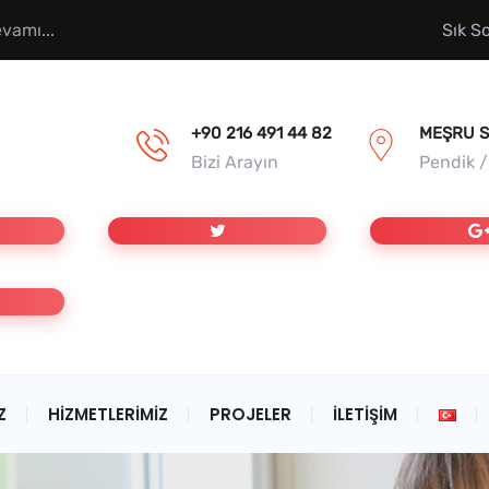
vamı...
Sık S
+90 216 491 44 82
MEŞRU S
Bizi Arayın
Pendik 
Z
HIZMETLERIMIZ
PROJELER
İLETIŞIM