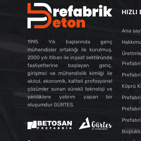
HIZLI
Ana say
1995 Yılı başlarında genç
Hakkımı
mühendisler ortaklığı ile kurulmuş,
Üretimle
2000 yılı itibarı ile inşaat sektöründe
Prefabri
faaliyetlerine başlayan genç,
girişimci ve mühendislik kimliği ile
Prefabri
akılcıl, ekonomik, kaliteli profosyonel
Köprü Ki
çözümler sunan sürekli teknoloji ve
yeniliklere yatırım yapan bir
Prefabri
oluşumdur GÜRTES.
Prefabri
Prefabri
Boşlukl