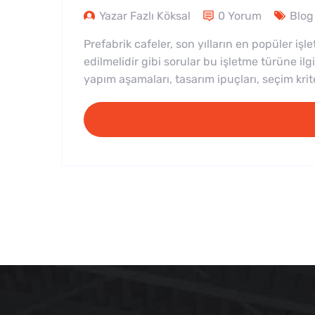
Yazar Fazlı Köksal
0 Yorum
Blog
Prefabrik cafeler, son yılların en popüler işl
edilmelidir gibi sorular bu işletme türüne ilg
yapım aşamaları, tasarım ipuçları, seçim krite