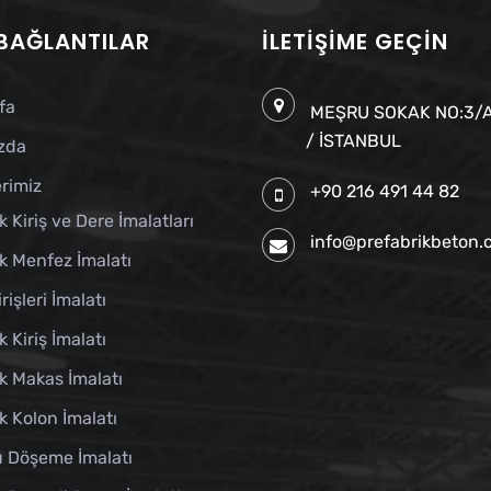
 BAĞLANTILAR
İLETIŞIME GEÇIN
fa
MEŞRU SOKAK NO:3/A
/ İSTANBUL
zda
rimiz
+90 216 491 44 82
k Kiriş ve Dere İmalatları
info@prefabrikbeton
k Menfez İmalatı
rişleri İmalatı
k Kiriş İmalatı
k Makas İmalatı
k Kolon İmalatı
u Döşeme İmalatı