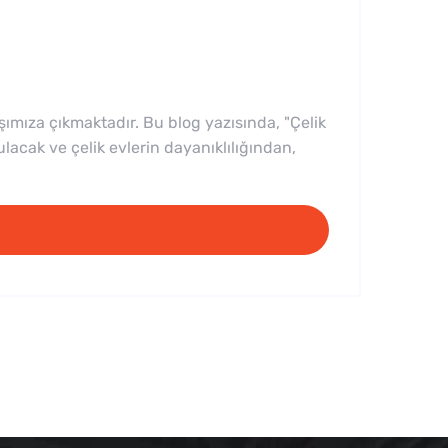
şımıza çıkmaktadır. Bu blog yazısında, "Çelik
bulacak ve çelik evlerin dayanıklılığından,