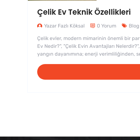
Çelik Ev Teknik Özellikleri
Yazar Fazlı Köksal
0 Yorum
Blog
Çelik evler, modern mimarinin önemli bir par
Ev Nedir?", "Çelik Evin Avantajları Nelerdir?",
yangın dayanımına; enerji verimliliğinden, s