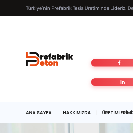
Türkiye’nin Prefabrik Tesis Üretiminde Lideriz.
De
ANA SAYFA
HAKKIMIZDA
ÜRETIMLERIMI