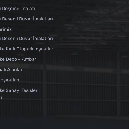
u Döşeme İmalatı
 Desenli Duvar İmalatları
erimiz
 Desenli Duvar İmalatları
ke Katlı Otopark İnşaatları
ike Depo – Ambar
alı Alanlar
İnşaatları
ke Sanayi Tesisleri
rı