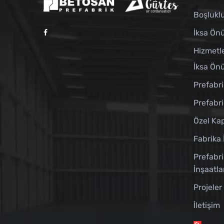
Boşlukl
İksa Önü
Hizmetl
İksa Önü
Prefabri
Prefabr
Özel Kap
Fabrika 
Prefabri
İnşaatla
Projeler
İletişim