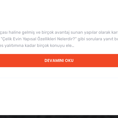
çası haline gelmiş ve birçok avantaj sunan yapılar olarak kar
 "Çelik Evin Yapısal Özellikleri Nelerdir?" gibi sorulara yanıt 
es yalıtımına kadar birçok konuyu ele…
DEVAMINI OKU