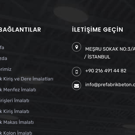
 BAĞLANTILAR
İLETIŞIME GEÇIN
fa
MEŞRU SOKAK NO:3/A
/ İSTANBUL
zda
rimiz
+90 216 491 44 82
k Kiriş ve Dere İmalatları
info@prefabrikbeton
k Menfez İmalatı
rişleri İmalatı
k Kiriş İmalatı
k Makas İmalatı
k Kolon İmalatı