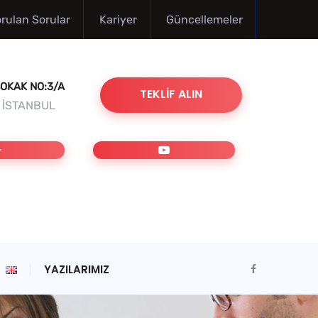
orulan Sorular
Kariyer
Güncellemeler
OKAK NO:3/A
TEKLIF ALIN
/ İSTANBUL
YAZILARIMIZ