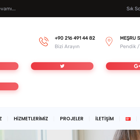
vamı...
Sık S
+90 216 491 44 82
MEŞRU S
Bizi Arayın
Pendik 
Z
HIZMETLERIMIZ
PROJELER
İLETIŞIM