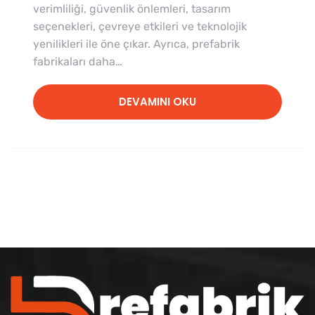
verimliliği, güvenlik önlemleri, tasarım
seçenekleri, çevreye etkileri ve teknolojik
yenilikleri ile öne çıkar. Ayrıca, prefabrik
fabrikaları daha…
DEVAMINI OKU