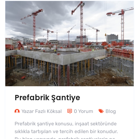
Prefabrik Şantiye
Yazar Fazlı Köksal
0 Yorum
Blog
Prefabrik şantiye konusu, inşaat sektöründe
sıklıkla tartışılan ve tercih edilen bir konudur.