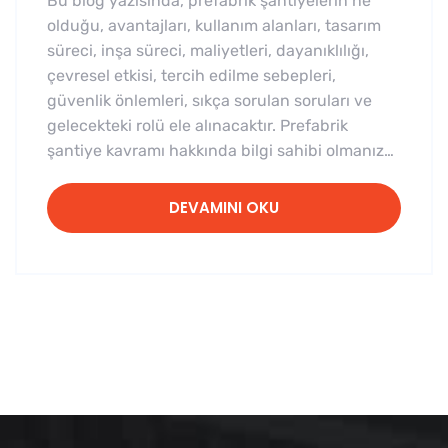
Bu blog yazısında, prefabrik şantiyelerin ne
olduğu, avantajları, kullanım alanları, tasarım
süreci, inşa süreci, maliyetleri, dayanıklılığı,
çevresel etkisi, tercih edilme sebepleri,
güvenlik önlemleri, sıkça sorulan soruları ve
gelecekteki rolü ele alınacaktır. Prefabrik
şantiye kavramı hakkında bilgi sahibi olmanız…
DEVAMINI OKU