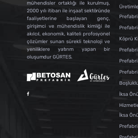
mühendisler ortaklığı ile kurulmuş,
Üretimle
2000 yılı itibarı ile inşaat sektöründe
Prefabri
faaliyetlerine başlayan genç,
girişimci ve mühendislik kimliği ile
Prefabri
akılcıl, ekonomik, kaliteli profosyonel
Köprü Ki
çözümler sunan sürekli teknoloji ve
yeniliklere yatırım yapan bir
Prefabri
oluşumdur GÜRTES.
Prefabri
Prefabri
Boşlukl
İksa Önü
Hizmetl
İksa Önü
Prefabri
Prefabr