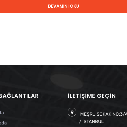
DEVAMINI OKU
 BAĞLANTILAR
İLETIŞIME GEÇIN
fa
MEŞRU SOKAK NO:3/A
/ İSTANBUL
zda