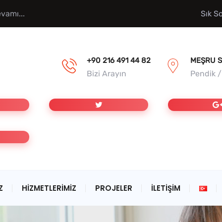
vamı...
Sık S
+90 216 491 44 82
MEŞRU S
Bizi Arayın
Pendik 
Z
HIZMETLERIMIZ
PROJELER
İLETIŞIM