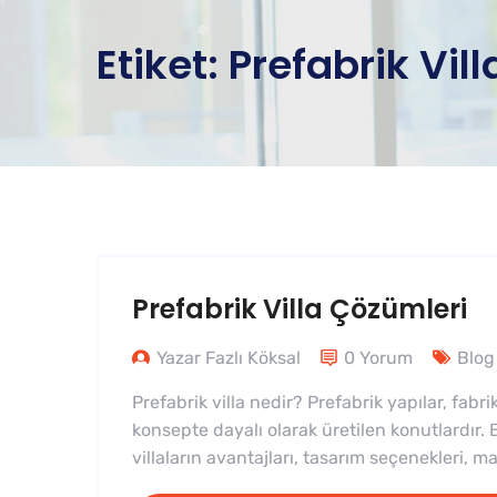
Etiket:
Prefabrik Vil
Prefabrik Villa Çözümleri
Yazar Fazlı Köksal
0 Yorum
Blog
Prefabrik villa nedir? Prefabrik yapılar, fabri
konsepte dayalı olarak üretilen konutlardır. Bu
villaların avantajları, tasarım seçenekleri, m