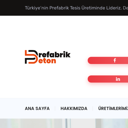
Türkiye’nin Prefabrik Tesis Üretiminde Lideriz.
De
ANA SAYFA
HAKKIMIZDA
ÜRETIMLERIMI