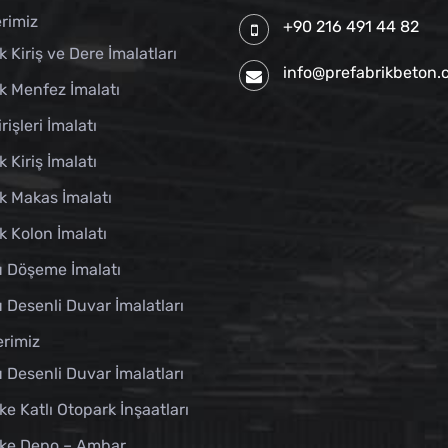
rimiz
+90 216 491 44 82
k Kiriş ve Dere İmalatları
info@prefabrikbeton
k Menfez İmalatı
rişleri İmalatı
k Kiriş İmalatı
k Makas İmalatı
k Kolon İmalatı
u Döşeme İmalatı
 Desenli Duvar İmalatları
erimiz
 Desenli Duvar İmalatları
ke Katlı Otopark İnşaatları
ike Depo – Ambar