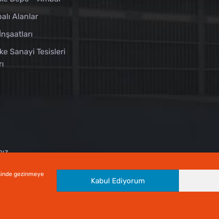
alı Alanlar
İnşaatları
ke Sanayi Tesisleri
rı
mız
esinde gezinmeye
Kabul Ediyorum
kara Web Tasarım
TermsP