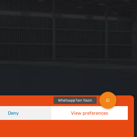
Deny
View preferences
rivacy
PolicyCareers
Cookie policy (EU)