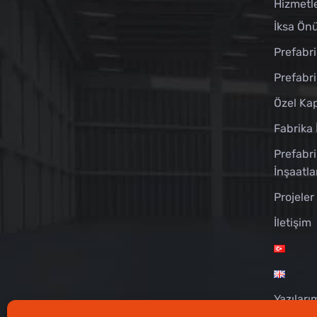
Hizmetl
İksa Önü
Prefabri
Prefabr
Özel Kap
Fabrika 
Prefabri
İnşaatla
Projeler
İletişim
Yazıları