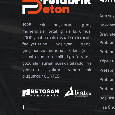
HIZLI
Ana say
1995 Yılı başlarında genç
Hakkımı
mühendisler ortaklığı ile kurulmuş,
Üretimle
2000 yılı itibarı ile inşaat sektöründe
Prefabri
faaliyetlerine başlayan genç,
girişimci ve mühendislik kimliği ile
Prefabri
akılcıl, ekonomik, kaliteli profosyonel
Köprü Ki
çözümler sunan sürekli teknoloji ve
yeniliklere yatırım yapan bir
Prefabri
oluşumdur GÜRTES.
Prefabri
Prefabri
Boşlukl
İksa Önü