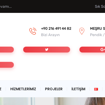
vamı...
Sık S
+90 216 491 44 82
MEŞRU S
Bizi Arayın
Pendik 
Z
HIZMETLERIMIZ
PROJELER
İLETIŞIM