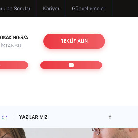
orulan Sorular
Kariyer
Güncellemeler
OKAK NO:3/A
TEKLIF ALIN
/ İSTANBUL
YAZILARIMIZ