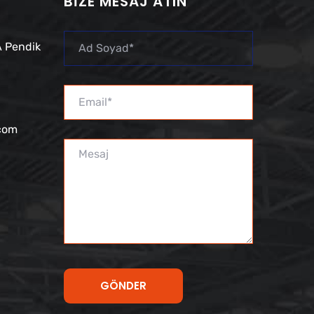
BIZE MESAJ ATIN
 Pendik
.com