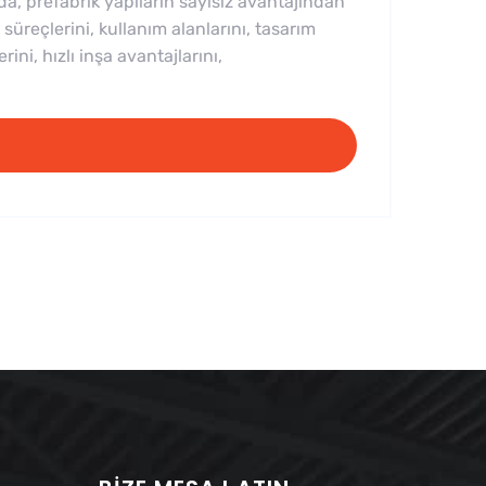
a, prefabrik yapıların sayısız avantajından
 süreçlerini, kullanım alanlarını, tasarım
rini, hızlı inşa avantajlarını,