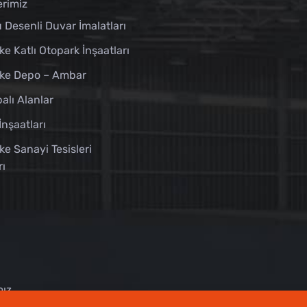
erimiz
 Desenli Duvar İmalatları
ke Katlı Otopark İnşaatları
ike Depo – Ambar
alı Alanlar
İnşaatları
ke Sanayi Tesisleri
rı
mız