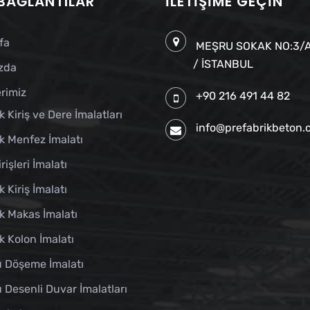
 BAĞLANTILAR
İLETIŞIME GEÇIN
fa
MEŞRU SOKAK NO:3/A
/ İSTANBUL
zda
rimiz
+90 216 491 44 82
k Kiriş ve Dere İmalatları
info@prefabrikbeton
k Menfez İmalatı
rişleri İmalatı
k Kiriş İmalatı
k Makas İmalatı
k Kolon İmalatı
u Döşeme İmalatı
 Desenli Duvar İmalatları