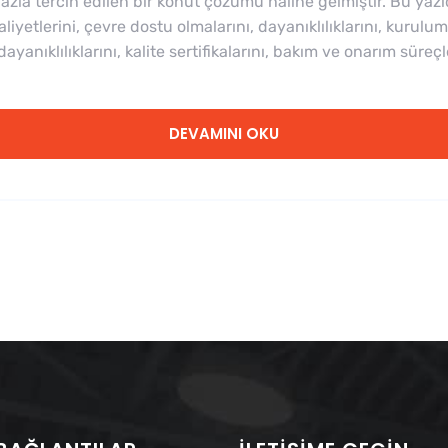
la tercih edilen bir konut çözümü haline gelmiştir. Bu yazıd
liyetlerini, çevre dostu olmalarını, dayanıklılıklarını, kurulum
ayanıklılıklarını, kalite sertifikalarını, bakım ve onarım süreçle
DEVAMINI OKU