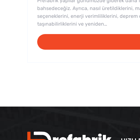
Prefabrik yapılar günümüzde giderek daha faz
bahsedeceğiz. Ayrıca, nasıl üretildiklerini, ma
seçeneklerini, enerji verimliliklerini, deprem d
taşınabilirliklerini ve yeniden…