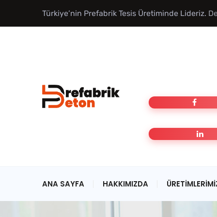
Türkiye’nin Prefabrik Tesis Üretiminde Lideriz.
De
ANA SAYFA
HAKKIMIZDA
ÜRETIMLERIMI