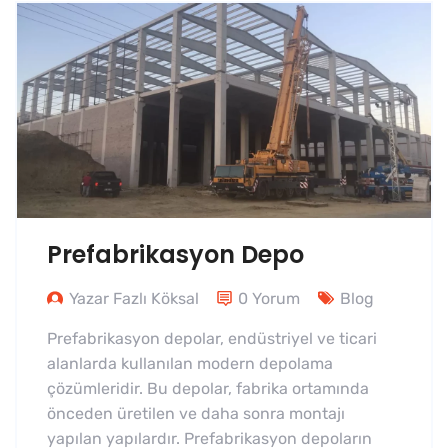
Prefabrikasyon Depo
Yazar Fazlı Köksal
0 Yorum
Blog
Prefabrikasyon depolar, endüstriyel ve ticari
alanlarda kullanılan modern depolama
çözümleridir. Bu depolar, fabrika ortamında
önceden üretilen ve daha sonra montajı
yapılan yapılardır. Prefabrikasyon depoların