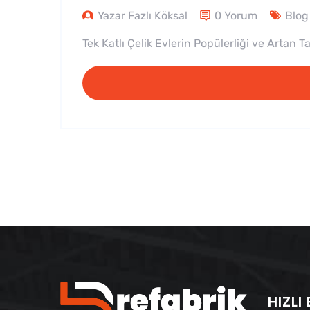
Yazar Fazlı Köksal
0 Yorum
Blog
Tek Katlı Çelik Evlerin Popülerliği ve Artan Ta
HIZLI