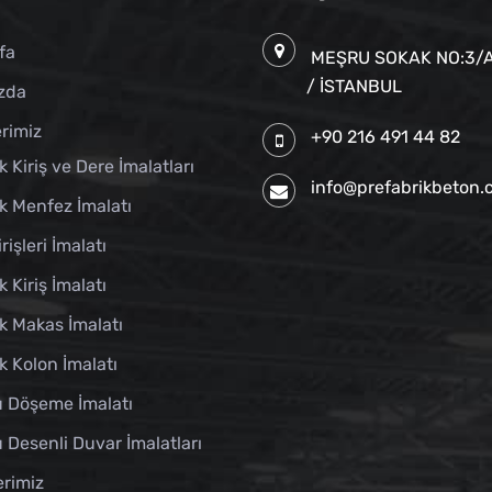
fa
MEŞRU SOKAK NO:3/A
/ İSTANBUL
zda
rimiz
+90 216 491 44 82
k Kiriş ve Dere İmalatları
info@prefabrikbeton
k Menfez İmalatı
rişleri İmalatı
k Kiriş İmalatı
k Makas İmalatı
k Kolon İmalatı
u Döşeme İmalatı
 Desenli Duvar İmalatları
erimiz