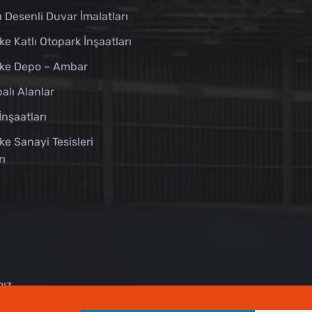
 Desenli Duvar İmalatları
ke Katlı Otopark İnşaatları
ike Depo – Ambar
alı Alanlar
İnşaatları
ke Sanayi Tesisleri
rı
mız