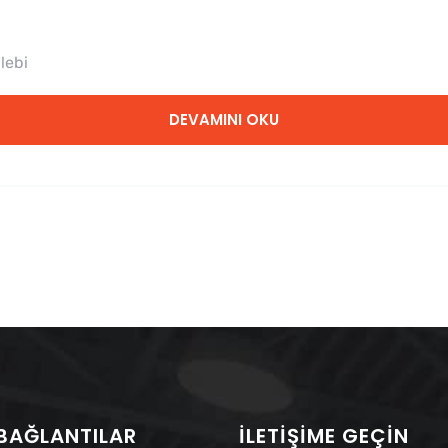
lebi
DEVAMINI OKU
 BAĞLANTILAR
İLETIŞIME GEÇIN