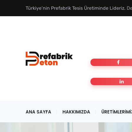
Türkiye’nin Prefabrik Tesis Üretiminde Lideriz.
De
ANA SAYFA
HAKKIMIZDA
ÜRETIMLERIMI