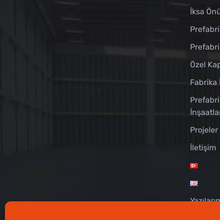
İksa Önü
Prefabri
Prefabr
Özel Kap
Fabrika 
Prefabri
İnşaatla
Projeler
İletişim
Yazıları