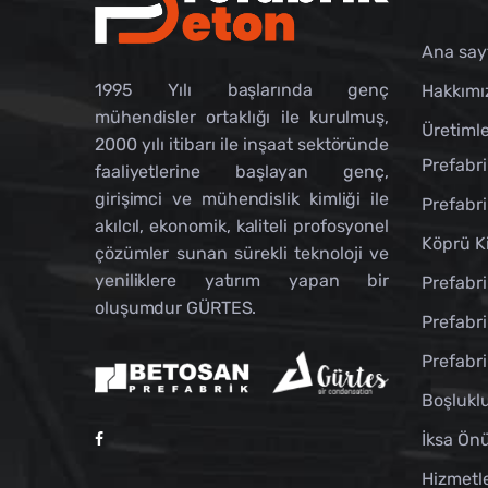
Ana say
1995 Yılı başlarında genç
Hakkımı
mühendisler ortaklığı ile kurulmuş,
Üretimle
2000 yılı itibarı ile inşaat sektöründe
Prefabri
faaliyetlerine başlayan genç,
girişimci ve mühendislik kimliği ile
Prefabri
akılcıl, ekonomik, kaliteli profosyonel
Köprü Ki
çözümler sunan sürekli teknoloji ve
yeniliklere yatırım yapan bir
Prefabri
oluşumdur GÜRTES.
Prefabri
Prefabri
Boşlukl
İksa Önü
Hizmetl