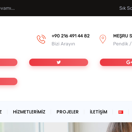
vamı...
Sık S
+90 216 491 44 82
MEŞRU S
Bizi Arayın
Pendik 
Z
HIZMETLERIMIZ
PROJELER
İLETIŞIM