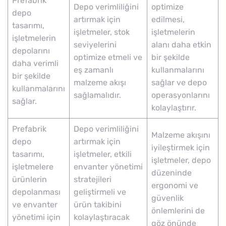
Prefabrik
Depo verimliliğini
optimize
depo
artırmak için
edilmesi,
tasarımı,
işletmeler, stok
işletmelerin
işletmelerin
seviyelerini
alanı daha etkin
depolarını
optimize etmeli ve
bir şekilde
daha verimli
eş zamanlı
kullanmalarını
bir şekilde
malzeme akışı
sağlar ve depo
kullanmalarını
sağlamalıdır.
operasyonlarını
sağlar.
kolaylaştırır.
Prefabrik
Depo verimliliğini
Malzeme akışını
depo
artırmak için
iyileştirmek için
tasarımı,
işletmeler, etkili
işletmeler, depo
işletmelere
envanter yönetimi
düzeninde
ürünlerin
stratejileri
ergonomi ve
depolanması
geliştirmeli ve
güvenlik
ve envanter
ürün takibini
önlemlerini de
yönetimi için
kolaylaştıracak
göz önünde