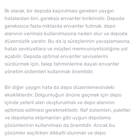
İlk olarak, bir depoda kaçınılması gereken yaygın
hatalardan biri, gereksiz envanter birikimidir. Depoda
gereksizce fazla miktarda envanter tutmak, depo
alanının verimsiz kullanılmasına neden olur ve depoda
düzensizlik yaratır. Bu da iş süreçlerinin yavaşlamasına,
hatalı sevkiyatlara ve müşteri memnuniyetsizliğine yol
açabilir. Depoda optimal envanter seviyelerini
sürdürmek için, talep tahminlerine dayalı envanter
yönetim sistemleri kullanmak önemlidir.
Bir diğer yaygın hata da depo düzenlemesindeki
eksikliklerdir. Dolgunluğun önüne geçmek için depo
içinde yeterli alan oluşturulmalı ve depo alanının
optimize edilmesi gerekmektedir. Raf sistemleri, paletler
ve depolama ekipmanları gibi uygun depolama
çözümlerinin kullanılması da önemlidir. Ancak bu
çözümler seçilirken dikkatli olunmalı ve depo