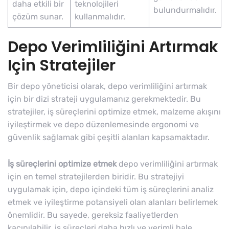
daha etkili bir
teknolojileri
bulundurmalıdır.
çözüm sunar.
kullanmalıdır.
Depo Verimliliğini Artırmak
Için Stratejiler
Bir depo yöneticisi olarak, depo verimliliğini artırmak
için bir dizi strateji uygulamanız gerekmektedir. Bu
stratejiler, iş süreçlerini optimize etmek, malzeme akışını
iyileştirmek ve depo düzenlemesinde ergonomi ve
güvenlik sağlamak gibi çeşitli alanları kapsamaktadır.
İş süreçlerini optimize etmek
depo verimliliğini artırmak
için en temel stratejilerden biridir. Bu stratejiyi
uygulamak için, depo içindeki tüm iş süreçlerini analiz
etmek ve iyileştirme potansiyeli olan alanları belirlemek
önemlidir. Bu sayede, gereksiz faaliyetlerden
kaçınılabilir, iş süreçleri daha hızlı ve verimli hale