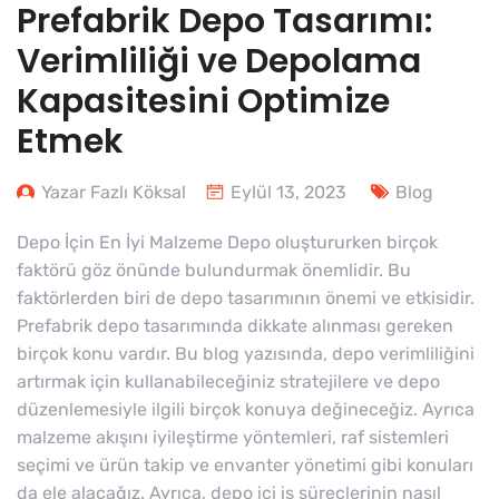
Prefabrik Depo Tasarımı:
Verimliliği ve Depolama
Kapasitesini Optimize
Etmek
Yazar Fazlı Köksal
Eylül 13, 2023
Blog
Depo İçin En İyi Malzeme Depo oluştururken birçok
faktörü göz önünde bulundurmak önemlidir. Bu
faktörlerden biri de depo tasarımının önemi ve etkisidir.
Prefabrik depo tasarımında dikkate alınması gereken
birçok konu vardır. Bu blog yazısında, depo verimliliğini
artırmak için kullanabileceğiniz stratejilere ve depo
düzenlemesiyle ilgili birçok konuya değineceğiz. Ayrıca
malzeme akışını iyileştirme yöntemleri, raf sistemleri
seçimi ve ürün takip ve envanter yönetimi gibi konuları
da ele alacağız. Ayrıca, depo içi iş süreçlerinin nasıl