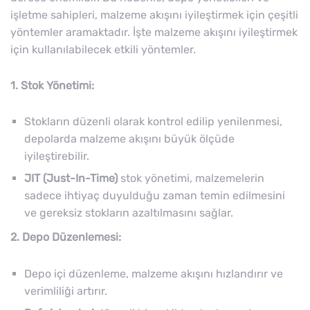
işletme sahipleri, malzeme akışını iyileştirmek için çeşitli
yöntemler aramaktadır. İşte malzeme akışını iyileştirmek
için kullanılabilecek etkili yöntemler.
1. Stok Yönetimi:
Stokların düzenli olarak kontrol edilip yenilenmesi,
depolarda malzeme akışını büyük ölçüde
iyileştirebilir.
JIT (Just-In-Time)
stok yönetimi, malzemelerin
sadece ihtiyaç duyulduğu zaman temin edilmesini
ve gereksiz stokların azaltılmasını sağlar.
2. Depo Düzenlemesi:
Depo içi düzenleme, malzeme akışını hızlandırır ve
verimliliği artırır.