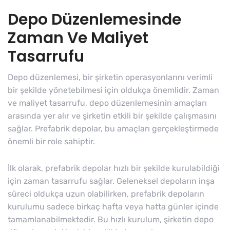
Depo Düzenlemesinde
Zaman Ve Maliyet
Tasarrufu
Depo düzenlemesi, bir şirketin operasyonlarını verimli
bir şekilde yönetebilmesi için oldukça önemlidir. Zaman
ve maliyet tasarrufu, depo düzenlemesinin amaçları
arasında yer alır ve şirketin etkili bir şekilde çalışmasını
sağlar. Prefabrik depolar, bu amaçları gerçekleştirmede
önemli bir role sahiptir.
İlk olarak, prefabrik depolar hızlı bir şekilde kurulabildiği
için zaman tasarrufu sağlar. Geleneksel depoların inşa
süreci oldukça uzun olabilirken, prefabrik depoların
kurulumu sadece birkaç hafta veya hatta günler içinde
tamamlanabilmektedir. Bu hızlı kurulum, şirketin depo