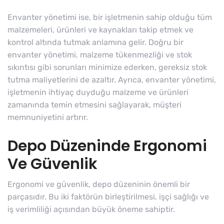
Envanter yönetimi ise, bir işletmenin sahip olduğu tüm
malzemeleri, ürünleri ve kaynakları takip etmek ve
kontrol altında tutmak anlamına gelir. Doğru bir
envanter yönetimi, malzeme tükenmezliği ve stok
sıkıntısı gibi sorunları minimize ederken, gereksiz stok
tutma maliyetlerini de azaltır. Ayrıca, envanter yönetimi,
işletmenin ihtiyaç duyduğu malzeme ve ürünleri
zamanında temin etmesini sağlayarak, müşteri
memnuniyetini artırır.
Depo Düzeninde Ergonomi
Ve Güvenlik
Ergonomi ve güvenlik, depo düzeninin önemli bir
parçasıdır. Bu iki faktörün birleştirilmesi, işçi sağlığı ve
iş verimliliği açısından büyük öneme sahiptir.