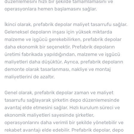
düzenlemesini hızlı bir şekilde tamamlamasını ve
operasyonlara hemen başlamasını sağlar.
İkinci olarak, prefabrik depolar maliyet tasarrufu sağlar.
Geleneksel depoların inşası için yüksek miktarda
malzeme ve işgücü gerekebilirken, prefabrik depolar
daha ekonomik bir seçenektir. Prefabrik depoların
üretimi fabrikada yapıldığından, malzeme ve işgücü
maliyetleri daha düşüktür. Ayrıca, prefabrik depoların
demonte olarak tasarlanması, nakliye ve montaj
maliyetlerini de azaltır.
Genel olarak, prefabrik depolar zaman ve maliyet
tasarrufu sağlayarak şirketin depo düzenlemesinde
avantaj elde etmesini sağlar. Hızlı kurulum süreci ve
ekonomik maliyetleri sayesinde şirketler,
operasyonlarını daha verimli bir şekilde yönetebilir ve
rekabet avantajı elde edebilir. Prefabrik depolar, depo