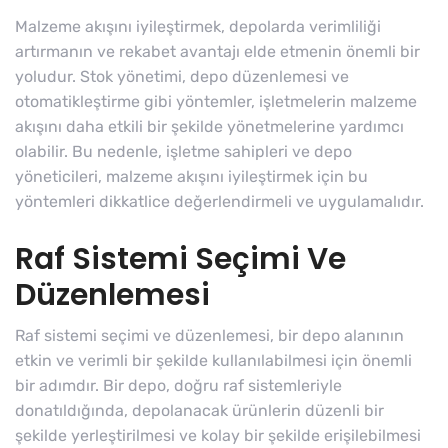
Malzeme akışını iyileştirmek, depolarda verimliliği
artırmanın ve rekabet avantajı elde etmenin önemli bir
yoludur. Stok yönetimi, depo düzenlemesi ve
otomatikleştirme gibi yöntemler, işletmelerin malzeme
akışını daha etkili bir şekilde yönetmelerine yardımcı
olabilir. Bu nedenle, işletme sahipleri ve depo
yöneticileri, malzeme akışını iyileştirmek için bu
yöntemleri dikkatlice değerlendirmeli ve uygulamalıdır.
Raf Sistemi Seçimi Ve
Düzenlemesi
Raf sistemi seçimi ve düzenlemesi, bir depo alanının
etkin ve verimli bir şekilde kullanılabilmesi için önemli
bir adımdır. Bir depo, doğru raf sistemleriyle
donatıldığında, depolanacak ürünlerin düzenli bir
şekilde yerleştirilmesi ve kolay bir şekilde erişilebilmesi