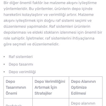
Bir diğer önemli faktör ise malzeme akışını iyileştirme
yöntemleridir. Bu yöntemler, ürünlerin depo içinde
hareketini kolaylaştırır ve verimliliği artırır. Malzeme
akışını iyileştirmek için doğru raf sistemi seçimi ve
düzenlemesi yapılmalıdır. Raf sistemleri ürünlerin
depolanması ve eldeki stokların izlenmesi için önemli bir
role sahiptir. İşletmeler, raf sistemlerini ihtiyaçlarına
göre seçmeli ve düzenlemelidir.
Raf sistemleri
Depo tasarımı
Depo verimliliği
Depo
Depo Verimliliğini
Depo Alanının
Tasarımının
Artırmak İçin
Optimize
Önemi
Stratejiler
Edilmesi
Depo alanının