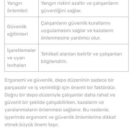
Yangın
Yangın riskini azaltır ve çalışanların
önlemleri
güvenliğini sağlar.
Çalışanların güvenlik kurallarını
Güvenlik
uygulamasını sağlar ve kazaların
eğitimleri
önlenmesine yardımcı olur.
İşaretlemeler
Tehlikeli alanları belirtir ve çalışanları
ve uyarı
bilgilendirir.
levhaları
Ergonomi ve güvenlik, depo düzeninin sadece bir
parçasıdır ve iş verimliliği için önemli bir faktördür.
Doğru bir depo düzeniyle çalışanlar daha rahat ve
güvenli bir şekilde çalışabilirken, kazaların ve
yaralanmaların önlenmesi sağlanır. Bu nedenle,
işyerinde ergonomi ve güvenlik önlemlerine dikkat
etmek büyük önem taşır.